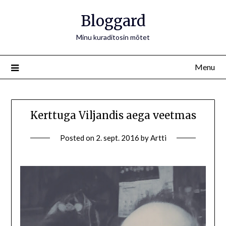
Bloggard
Minu kuraditosin mõtet
Menu
Kerttuga Viljandis aega veetmas
Posted on
2. sept. 2016
by
Artti