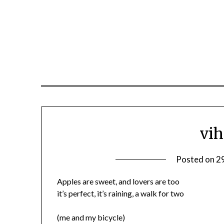
vih
Posted on
29
Apples are sweet, and lovers are too
it’s perfect, it’s raining, a walk for two
(me and my bicycle)