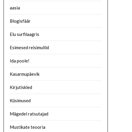
aasia
Blogisfäär
Elu surfilaagris
Esimesed reisimullid
Ida poole!
Kasarmupäevik
Kirjutiskled
Küsimused
Mägedel ratsutajad
Mustikate teooria